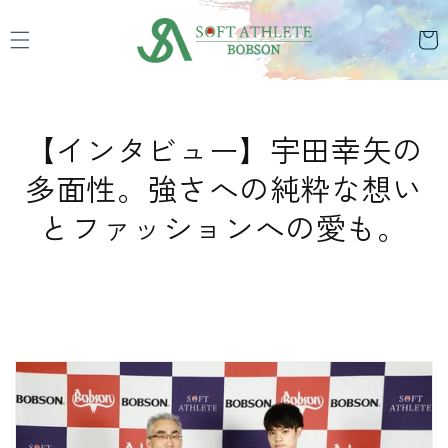
コンテ
カ
ンツに
ー
進む
ト
【インタビュー】宇田幸矢の
多面性。強さへの純粋な想い
とファッションへの愛も。